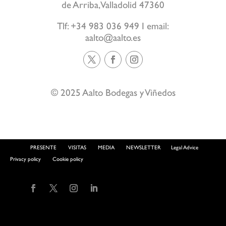
de Arriba, Valladolid 47360
Tlf: +34 983 036 949 I email:
aalto@aalto.es
© 2025 Aalto Bodegas y Viñedos
PRESENTE
VISITAS
MEDIA
NEWSLETTER
Legal Advice
Privacy policy
Cookie policy