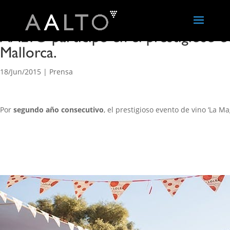
AALTO participó en el prestigioso 
Mallorca.
18/Jun/2015
|
Prensa
Por
segundo año consecutivo
, el prestigioso evento de vino ‘La 