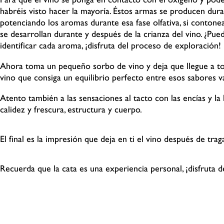
Para que el vino se ponga en contacto con el oxígeno y pode
habréis visto hacer la mayoría. Éstos armas se producen dur
potenciando los aromas durante esa fase olfativa, si
contonea
se desarrollan durante y después de la
crianza del vino. ¿Pue
identificar cada aroma, ¡disfruta del
proceso de exploración!
Ahora toma un pequeño sorbo de vino y deja que llegue a t
vino que consiga un equilibrio perfecto entre esos
sabores v
Atento también a las sensaciones al tacto con las encías y la
calidez y frescura, estructura y cuerpo.
El final es la impresión que deja en ti el vino después de traga
Recuerda que la cata es una experiencia personal, ¡disfruta 