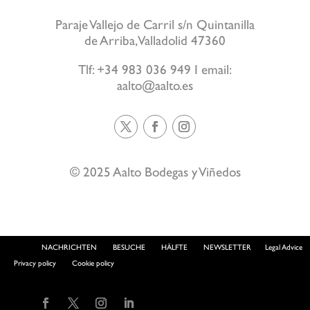
Paraje Vallejo de Carril s/n Quintanilla
de Arriba, Valladolid 47360
Tlf: +34 983 036 949 I email:
aalto@aalto.es
© 2025 Aalto Bodegas y Viñedos
NACHRICHTEN
BESUCHE
HÄLFTE
NEWSLETTER
Legal Advice
Privacy policy
Cookie policy