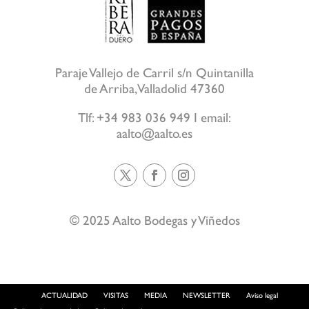
Paraje Vallejo de Carril s/n Quintanilla
de Arriba, Valladolid 47360
Tlf:
+34 983 036 949
I email:
aalto@aalto.es
© 2025 Aalto Bodegas y Viñedos
ACTUALIDAD
VISITAS
MEDIA
NEWSLETTER
Aviso legal