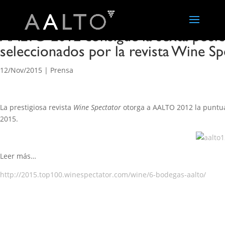
AALTO 2012 consigue la sexta posic
seleccionados por la revista Wine Sp
12/Nov/2015
|
Prensa
La prestigiosa revista
Wine Spectator
otorga a AALTO 2012 la puntuac
2015.
Leer más…
http://2015.top100.winespectator.com/wine/6-bodegas-aalto/