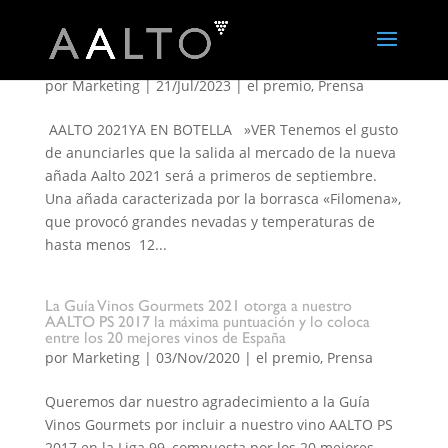
Bodegas Aalto nueva añada 2021
por
Marketing
|
21/Jul/2023
|
el premio
,
Prensa
AALTO 2021YA EN BOTELLA »VER Tenemos el gusto
de anunciarles que la salida al mercado de la nueva
añada Aalto 2021 será a primeros de septiembre.
Una añada caracterizada por la borrasca «Filomena»,
que provocó grandes nevadas y temperaturas de
hasta menos 12...
La Guía Vinos Gourmets 2021 otorga a nuestro
AALTO PS 2017 la máxima puntuación y lo coloca
entre los 20 mejores vinos de España
por
Marketing
|
03/Nov/2020
|
el premio
,
Prensa
Queremos dar nuestro agradecimiento a la Guía
Vinos Gourmets por incluir a nuestro vino AALTO PS
2017 en la Liga 99, compuesta por los 20 mejores