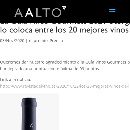
La Guía Vinos Gourmets 2021 otorg
lo coloca entre los 20 mejores vinos
03/Nov/2020
|
el premio
,
Prensa
Queremos dar nuestro agradecimiento a la Guía Vinos Gourmets por
han logrado una puntuación máxima de 99 puntos.
Link a la noticia:
http://www.revistadelvino.es/2020/10/22/los-20-mejores-vinos-de-