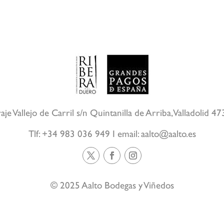
aje Vallejo de Carril s/n Quintanilla de Arriba, Valladolid 4
Tlf: +34 983 036 949 I email:
aalto@aalto.es
© 2025 Aalto Bodegas y Viñedos