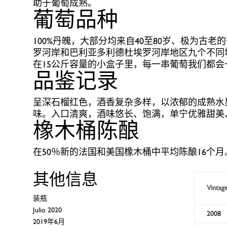
助于葡萄成熟。
葡萄品种
100%丹魄，大部分均来自40至80岁、极为古
罗河岸和巴利亚多利德杜埃罗河岸地区九个不同
在15公斤容量的小盒子里，每一串葡萄我们都
品鉴记录
呈深石榴红色，酒香复杂多样，以浓郁的成熟水
味。入口清爽，酒味悠长、饱满，单宁优雅甜美
橡木桶陈酿
在50％新的法国和美国橡木桶中平均陈酿16个月
其他信息
Vintag
装瓶
Julio 2020
2008
2019年6月