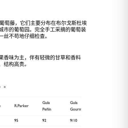
老的葡萄藤，它们主要分布在布尔戈斯杜埃
城市的葡萄园。完全手工采摘的葡萄装
会一丝不苟地仔细检查。
果香味为主，伴有轻微的甘草和香料
、结构高贵。
。。
Guía
Guía
Wine
e
R.Parker
Peñín
Gourmets
Spectator
95
92
9/10
–